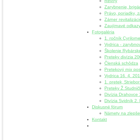
Revíry
Zarybnenie‚ brigá
Právo‚ poriadky‚ 
Zámer revitalizáci
Zaujímavé odkaz
Fotogaléria
1. ročník Cyrilom
Vydrica - zarybno
Školenie Rybárske
Preteky divízia 2
Členská schôdza
Pretekový mix po
Vydrica 16. 4. 20
1. pretek‚ Striebo
Preteky Ž.Studnič
Divízia Drahovce 
Divízia Svidník 2. 
Diskusné fórum
Námety na zlepše
Kontakt