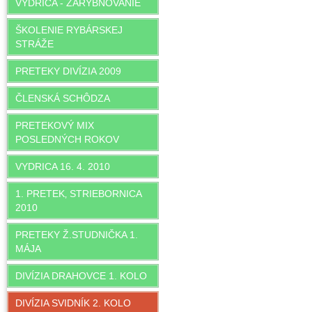
VYDRICA - ZARYBNOVANIE
ŠKOLENIE RYBÁRSKEJ
STRÁŽE
PRETEKY DIVÍZIA 2009
ČLENSKÁ SCHÔDZA
PRETEKOVÝ MIX
POSLEDNÝCH ROKOV
VYDRICA 16. 4. 2010
1. PRETEK‚ STRIEBORNICA
2010
PRETEKY Ž.STUDNIČKA 1.
MÁJA
DIVÍZIA DRAHOVCE 1. KOLO
DIVÍZIA SVIDNÍK 2. KOLO