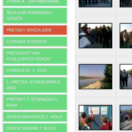
VYDRICA - ZARYBNOVANIE
ŠKOLENIE RYBÁRSKEJ
STRÁŽE
PRETEKY DIVÍZIA 2009
ČLENSKÁ SCHÔDZA
PRETEKOVÝ MIX
POSLEDNÝCH ROKOV
VYDRICA 16. 4. 2010
1. PRETEK‚ STRIEBORNICA
2010
PRETEKY Ž.STUDNIČKA 1.
MÁJA
DIVÍZIA DRAHOVCE 1. KOLO
DIVÍZIA SVIDNÍK 2. KOLO