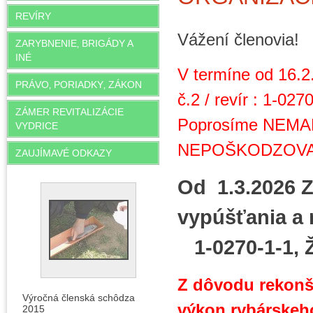
REVÍRY
Vážení členovia!
ZARYBNENIE‚ BRIGÁDY A
INÉ
V termíne od 16.2.
PRÁVO‚ PORIADKY‚ ZÁKON
č.2 / revír : 1-02
ZÁMER REVITALIZÁCIE
Poprosíme NEMAN
VYDRICE
NEPOŠKODZOVAŤ t
ZAUJÍMAVÉ ODKAZY
Od 1.3.2026
vypúšťani
1-0270-1-1, Ž
Z dôvodu rekonš
Výročná členská schôdza
výkon rybárskeh
2015