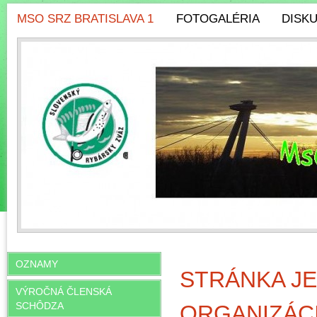
MSO SRZ BRATISLAVA 1
FOTOGALÉRIA
DISK
OZNAMY
STRÁNKA J
VÝROČNÁ ČLENSKÁ
SCHÔDZA
ORGANIZÁCI