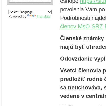
eshope
https://sr
povolenia Vám po 
Powered by
Translate
Podrobnosti nájde
členov MsO SRZ B
Členské známky 
majú byť uhrad
Odovzdanie vypl
Všetci členovia 
predložiť rodné 
sa neuchováva, s
vedené v centrál