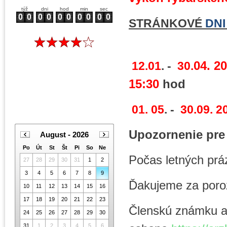
týž
dni
hod
min
sec
0
0
0
0
0
0
0
0
0
0
STRÁNKOVÉ
DNI
04. 2
12.01
. -
30.
15:30
hod
01. 05
. -
30.
09. 2
Upozornenie pre
August
-
2026
Po
Út
St
Št
Pi
So
Ne
Počas letných prá
27
28
29
30
31
1
2
3
4
5
6
7
8
9
Ďakujeme za poro
10
11
12
13
14
15
16
17
18
19
20
21
22
23
Členskú známku a 
24
25
26
27
28
29
30
31
1
2
3
4
5
6