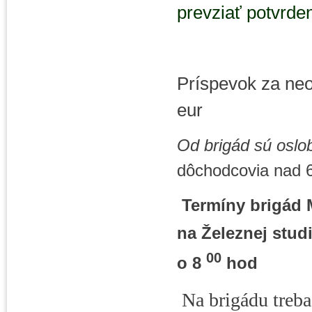
prevziať potvrde
Príspevok za neo
eur
Od brigád sú oslo
dôchodcovia nad 62
Termíny brigád M
na Železnej stud
00
o 8
hod
Na brigádu treba