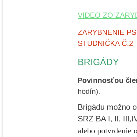
VIDEO ZO ZARY
ZARYBNENIE PS
STUDNIČKA Č.2
BRIGÁDY
ovinnosťou čle
P
hodín).
Brigádu možno od
SRZ BA I, II, III,
alebo potvrdenie 